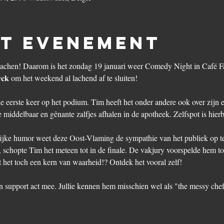
et evenement
lachen! Daarom is het zondag 19 januari weer Comedy Night in Café F
𝐜𝐤 om het weekend al lachend af te sluiten!
 eerste keer op het podium. Tim heeft het onder andere ook over zijn er
middelbaar en gênante zalfjes afhalen in de apotheek. Zelfspot is hierb
ijke humor weet deze Oost-Vlaming de sympathie van het publiek op te 
schopte Tim het meteen tot in de finale. De vakjury voorspelde hem to
t het toch een kern van waarheid!? Ontdek het vooral zelf!
n support act mee. Jullie kennen hem misschien wel als "the messy che