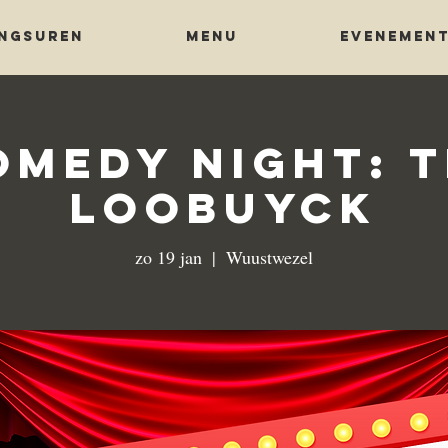
NGSUREN
Menu
EVENEMEN
omedy Night: T
Loobuyck
zo 19 jan
  |  
Wuustwezel