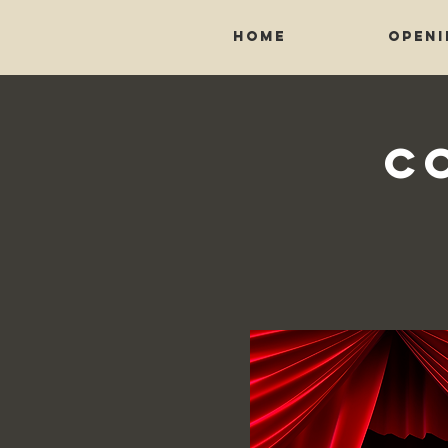
HOME
OPENI
C