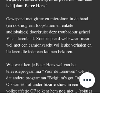
is hij dan: 𝐏𝐞𝐭𝐞𝐫 𝐇𝐞𝐧𝐬!
Gewapend met gitaar en microfoon in de hand... 
(en ook nog een loopstation en enkele 
audiobakjes) doorkruist deze troubadour geheel 
Vlaanderenland. Zonder paard weliswaar, maar 
wel met een camionvracht vol leuke verhalen en 
liederen die iedereen kunnen bekoren.
Wie weet ken je Peter Hens wel van het 
televisieprogramma "Voor de Leeuwen" OF van 
dat andere programma "Belgium's got Talent".... 
OF van één of ander bizarre show in een klein 
volkscaféetje OF je kent hem nog niet... (spijtig) 
Snel werk van maken dan!
Gratis inkom!