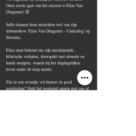
Onze eerste gast van het seizoen is Elias Van 
Dingenen! 🤣
Jullie kennen hem misschien wel van zijn 
debuutshow 'Elias Van Dingenen - Underdog' op 
Streamz.
Elias staat bekend om zijn meeslepende, 
hilarische verhalen, doorspekt met absurde en 
harde moppen, waarin hij het dagdagelijkse 
leven onder de loep neemt.
Zin in een avondje vol humor en goed 
gezelschap? Sluit het weekend samen met ons af 
op zondag 20 oktober! 🎉
GRATIS INKOM!
Meer weergeven