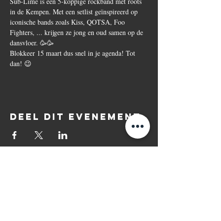
Sub-Lime is een 5-koppige rockband met roots 
in de Kempen. Met een setlist geïnspireerd op 
iconische bands zoals Kiss, QOTSA, Foo 
Fighters, ... krijgen ze jong en oud samen op de 
dansvloer. 🥳🥳
Blokkeer 15 maart dus snel in je agenda! Tot 
dan! 😉
Deel dit evenement